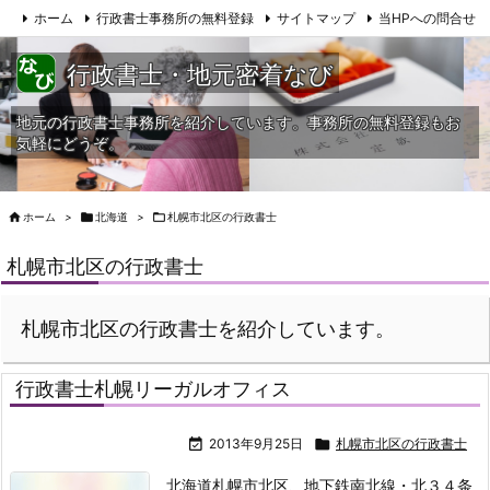
ホーム
行政書士事務所の無料登録
サイトマップ
当HPへの問合せ
行政書士・地元密着なび
地元の行政書士事務所を紹介しています。事務所の無料登録もお
気軽にどうぞ。

ホーム
>

北海道
>

札幌市北区の行政書士
札幌市北区の行政書士
札幌市北区の行政書士を紹介しています。
行政書士札幌リーガルオフィス

2013年9月25日

札幌市北区の行政書士
北海道札幌市北区、地下鉄南北線・北３４条