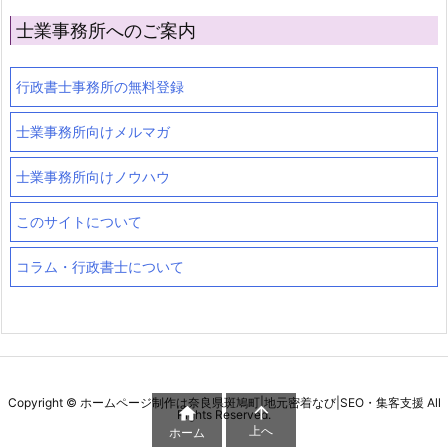
士業事務所へのご案内
行政書士事務所の無料登録
士業事務所向けメルマガ
士業事務所向けノウハウ
このサイトについて
コラム・行政書士について
Copyright ©
ホームページ制作は奈良県斑鳩町|地元密着なび|SEO・集客支援
All


Rights Reserved.
上へ
ホーム