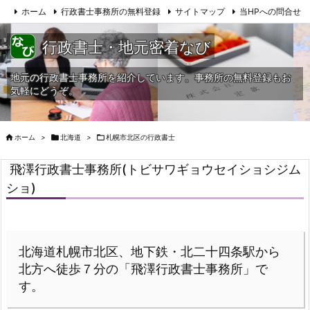
ホーム
行政書士事務所の無料登録
サイトマップ
当HPへの問合せ
行政書士・地元密着なび
地元の行政書士事務所を紹介しています。事務所の無料登録もお
気軽にどうぞ。

ホーム
>

北海道
>

札幌市北区の行政書士
飛澤行政書士事務所(トビサワギョウセイショシジム
ショ)
北海道札幌市北区、地下鉄・北二十四条駅から
北方へ徒歩７分の「飛澤行政書士事務所」で
す。