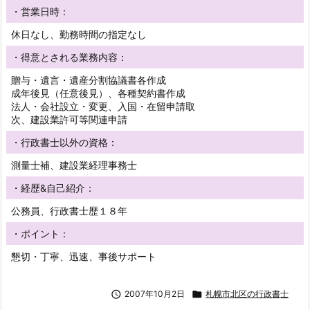
・営業日時：
休日なし、勤務時間の指定なし
・得意とされる業務内容：
贈与・遺言・遺産分割協議書各作成
成年後見（任意後見）、各種契約書作成
法人・会社設立・変更、入国・在留申請取
次、建設業許可等関連申請
・行政書士以外の資格：
測量士補、建設業経理事務士
・経歴&自己紹介：
公務員、行政書士歴１８年
・ポイント：
懇切・丁寧、迅速、事後サポート

2007年10月2日

札幌市北区の行政書士