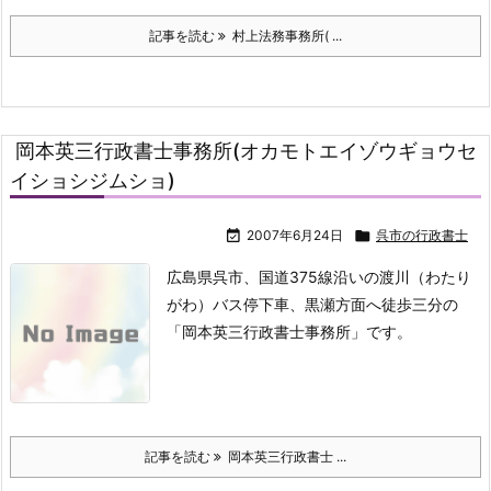
記事を読む
村上法務事務所( ...
岡本英三行政書士事務所(オカモトエイゾウギョウセ
イショシジムショ)

2007年6月24日

呉市の行政書士
広島県呉市、国道375線沿いの渡川（わたり
がわ）バス停下車、黒瀬方面
へ徒歩三分の
「岡本英三行政書士事務所」です。
記事を読む
岡本英三行政書士 ...