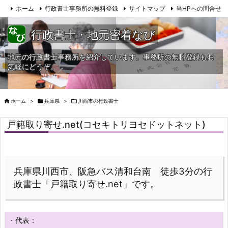
ホーム
行政書士事務所の無料登録
サイトマップ
当HPへの問合せ
行政書士・地元密着なび
地元の行政書士事務所を紹介しています。事務所の無料登録もお
気軽にどうぞ。

ホーム
>

兵庫県
>

川西市の行政書士
戸籍取り寄せ.net(コセキトリヨセドットネット)
兵庫県川西市、阪急バス清和台南 徒歩3分の行
政書士「戸籍取り寄せ.net」です。
・代表：