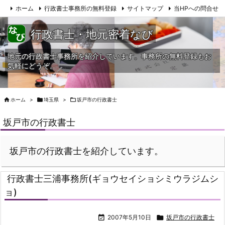
ホーム
行政書士事務所の無料登録
サイトマップ
当HPへの問合せ
行政書士・地元密着なび
地元の行政書士事務所を紹介しています。事務所の無料登録もお
気軽にどうぞ。

ホーム
>

埼玉県
>

坂戸市の行政書士
坂戸市の行政書士
坂戸市の行政書士を紹介しています。
行政書士三浦事務所(ギョウセイショシミウラジムシ
ョ)

2007年5月10日

坂戸市の行政書士