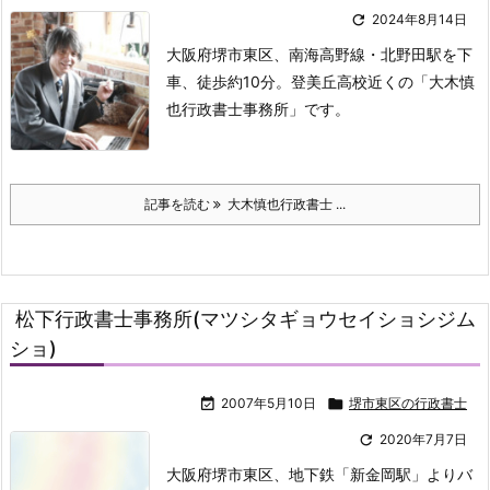

2024年8月14日
大阪府堺市東区、南海高野線・北野田駅を下
車、徒歩約10分。登美丘高校近くの「大木慎
也行政書士事務所」です。
記事を読む
大木慎也行政書士 ...
松下行政書士事務所(マツシタギョウセイショシジム
ショ)

2007年5月10日

堺市東区の行政書士

2020年7月7日
大阪府堺市東区、地下鉄「新金岡駅」よりバ