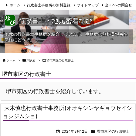
ホーム
行政書士事務所の無料登録
サイトマップ
当HPへの問合せ
行政書士・地元密着なび
地元の行政書士事務所を紹介しています。事務所の無料登録もお
気軽にどうぞ。

ホーム
>

大阪府
>

堺市東区の行政書士
堺市東区の行政書士
堺市東区の行政書士を紹介しています。
大木慎也行政書士事務所(オオキシンヤギョウセイシ
ョシジムショ)

2024年8月12日

堺市東区の行政書士