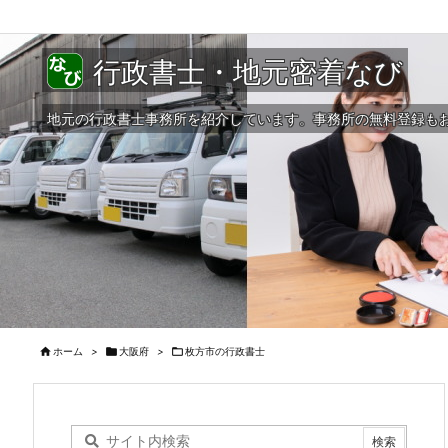
行政書士・地元密着なび
地元の行政書士事務所を紹介しています。事務所の無料登録も

ホーム
>

大阪府
>

枚方市の行政書士