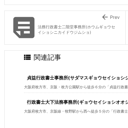


Prev
法務行政書士二階堂事務所(ホウムギョウセ
イショシニカイドウジムショ)

関連記事
貞益行政書士事務所(サダマスギョウセイショシジ
大阪府枚方市、京阪・枚方公園駅から徒歩６分の「貞益行政書
行政書士大下法務事務所(ギョウセイショシオオ
大阪府枚方市、京阪線・牧野駅から西へ徒歩５分の「行政書士