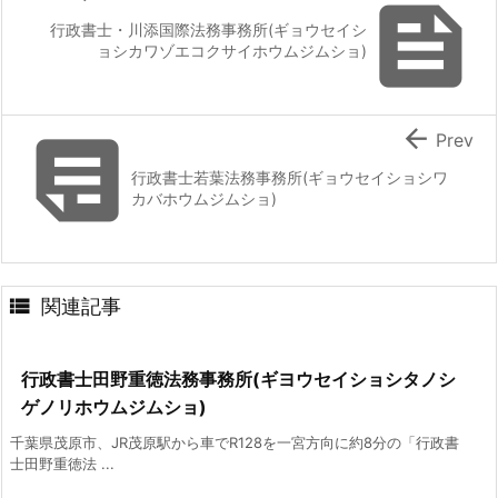

行政書士・川添国際法務事務所(ギョウセイシ
ョシカワゾエコクサイホウムジムショ)


Prev
行政書士若葉法務事務所(ギョウセイショシワ
カバホウムジムショ)

関連記事
行政書士田野重徳法務事務所(ギヨウセイショシタノシ
ゲノリホウムジムショ)
千葉県茂原市、JR茂原駅から車でR128を一宮方向に約8分の「行政書
士田野重徳法 ...