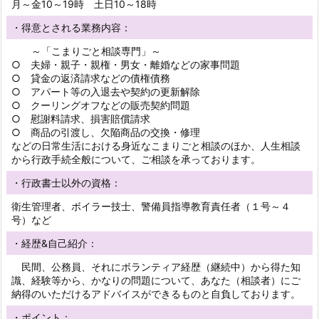
月～金10～19時 土日10～18時
・得意とされる業務内容：
～「こまりごと相談専門」～
○ 夫婦・親子・親権・男女・離婚などの家事問題
○ 貸金の返済請求などの債権債務
○ アパート等の入退去や契約の更新解除
○ クーリングオフなどの販売契約問題
○ 慰謝料請求、損害賠償請求
○ 商品の引渡し、欠陥商品の交換・修理
などの日常生活における身近なこまりごと相談のほか、人生相談
から行政手続全般について、ご相談を承っております。
・行政書士以外の資格：
衛生管理者、ボイラー技士、警備員指導教育責任者（１号～４
号）など
・経歴&自己紹介：
民間、公務員、それにボランティア経歴（継続中）から得た知
識、経験等から、かなりの問題について、あなた（相談者）にご
納得のいただけるアドバイスができるものと自負しております。
・ポイント：