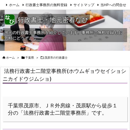
ホーム
行政書士事務所の無料登録
サイトマップ
当HPへの問合せ
行政書士・地元密着なび
地元の行政書士事務所を紹介しています。事務所の無料登録もお
気軽にどうぞ。

ホーム
>

千葉県
>

茂原市の行政書士
法務行政書士二階堂事務所(ホウムギョウセイショシ
ニカイドウジムショ)
千葉県茂原市、ＪＲ外房線・茂原駅から徒歩１
分の「法務行政書士二階堂事務所」です。