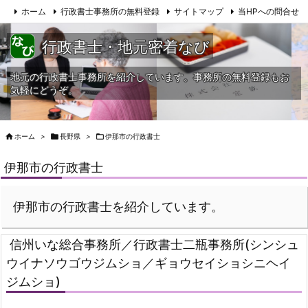
ホーム
行政書士事務所の無料登録
サイトマップ
当HPへの問合せ
行政書士・地元密着なび
地元の行政書士事務所を紹介しています。事務所の無料登録もお
気軽にどうぞ。

ホーム
>

長野県
>

伊那市の行政書士
伊那市の行政書士
伊那市の行政書士を紹介しています。
信州いな総合事務所／行政書士二瓶事務所(シンシュ
ウイナソウゴウジムショ／ギョウセイショシニヘイ
ジムショ)