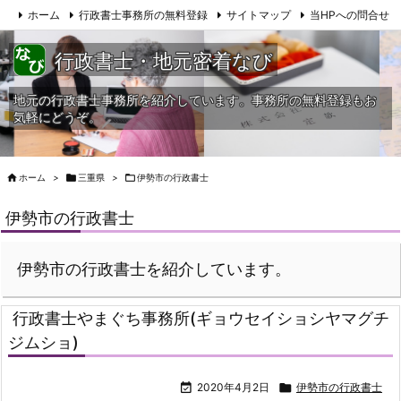
ホーム
行政書士事務所の無料登録
サイトマップ
当HPへの問合せ
行政書士・地元密着なび
地元の行政書士事務所を紹介しています。事務所の無料登録もお
気軽にどうぞ。

ホーム
>

三重県
>

伊勢市の行政書士
伊勢市の行政書士
伊勢市の行政書士を紹介しています。
行政書士やまぐち事務所(ギョウセイショシヤマグチ
ジムショ)

2020年4月2日

伊勢市の行政書士