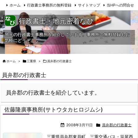
ホーム
行政書士事務所の無料登録
サイトマップ
当HPへの問合せ
行政書士・地元密着なび
地元の行政書士事務所を紹介しています。事務所の無料登録もお
気軽にどうぞ。

ホーム
>

三重県
>

員弁郡の行政書士
員弁郡の行政書士
員弁郡の行政書士を紹介しています。
佐藤隆廣事務所(サトウタカヒロジムシ)

2008年3月11日

員弁郡の行政書士
三重県員弁郡東員町、三重交通バス・笹尾西