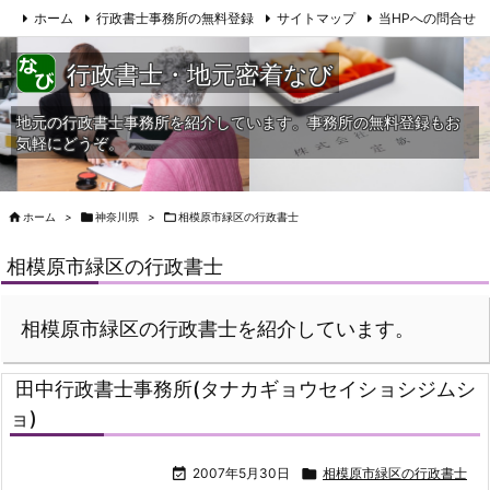
ホーム
行政書士事務所の無料登録
サイトマップ
当HPへの問合せ
行政書士・地元密着なび
地元の行政書士事務所を紹介しています。事務所の無料登録もお
気軽にどうぞ。

ホーム
>

神奈川県
>

相模原市緑区の行政書士
相模原市緑区の行政書士
相模原市緑区の行政書士を紹介しています。
田中行政書士事務所(タナカギョウセイショシジムシ
ョ)

2007年5月30日

相模原市緑区の行政書士