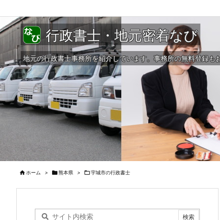
行政書士・地元密着なび
地元の行政書士事務所を紹介しています。事務所の無料登録も

ホーム
>

熊本県
>

宇城市の行政書士