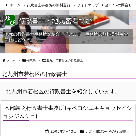
ホーム
行政書士事務所の無料登録
サイトマップ
当HPへの問合せ
行政書士・地元密着なび
地元の行政書士事務所を紹介しています。事務所の無料登録もお
気軽にどうぞ。

ホーム
>

福岡県
>

北九州市若松区の行政書士
北九州市若松区の行政書士
北九州市若松区の行政書士を紹介しています。
木部義之行政書士事務所(キベヨシユキギョウセイシ
ョシジムショ)

2008年7月10日

北九州市若松区の行政書士