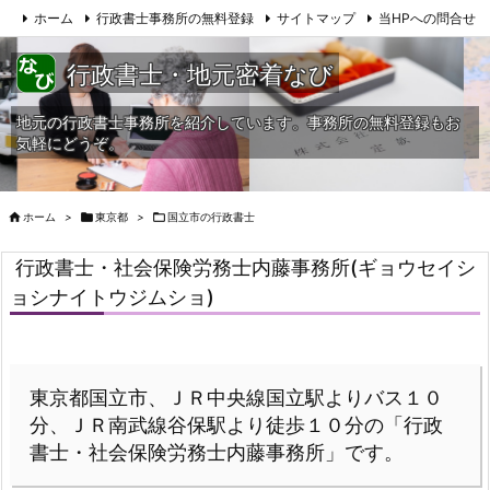
ホーム
行政書士事務所の無料登録
サイトマップ
当HPへの問合せ
行政書士・地元密着なび
地元の行政書士事務所を紹介しています。事務所の無料登録もお
気軽にどうぞ。

ホーム
>

東京都
>

国立市の行政書士
行政書士・社会保険労務士内藤事務所(ギョウセイシ
ョシナイトウジムショ)
東京都国立市、ＪＲ中央線国立駅よりバス１０
分、ＪＲ南武線谷保駅より徒歩１０分の「行政
書士・社会保険労務士内藤事務所」です。