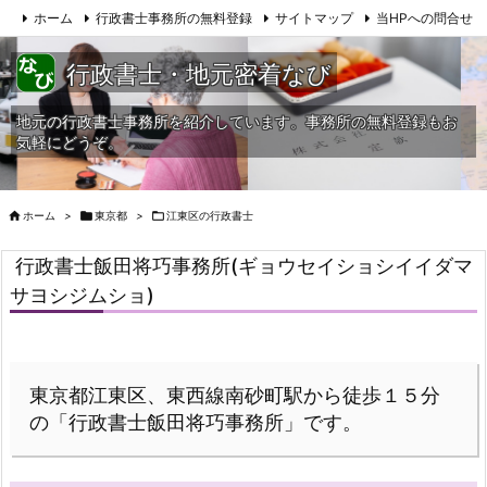
ホーム
行政書士事務所の無料登録
サイトマップ
当HPへの問合せ
行政書士・地元密着なび
地元の行政書士事務所を紹介しています。事務所の無料登録もお
気軽にどうぞ。

ホーム
>

東京都
>

江東区の行政書士
行政書士飯田将巧事務所(ギョウセイショシイイダマ
サヨシジムショ)
東京都江東区、東西線南砂町駅から徒歩１５分
の「行政書士飯田将巧事務所」です。