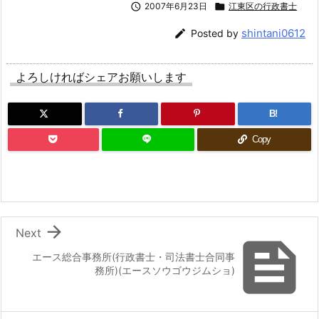

2007年6月23日

江東区の行政書士
shintani0612

Posted by
よろしければシェアお願いします
B!
Copy

Next

エース総合事務所(行政書士・司法書士合同事
務所)(エースソウゴウジムショ)