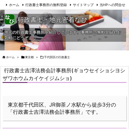
ホーム
行政書士事務所の無料登録
サイトマップ
当HPへの問合せ
行政書士・地元密着なび
地元の行政書士事務所を紹介しています。事務所の無料登録もお
気軽にどうぞ。

ホーム
>

東京都
>

千代田区の行政書士
行政書士吉澤法務会計事務所(ギョウセイショシヨシ
ザワホウムカイケイジムショ)
東京都千代田区、JR御茶ノ水駅から徒歩3分の
「行政書士吉澤法務会計事務所」です。