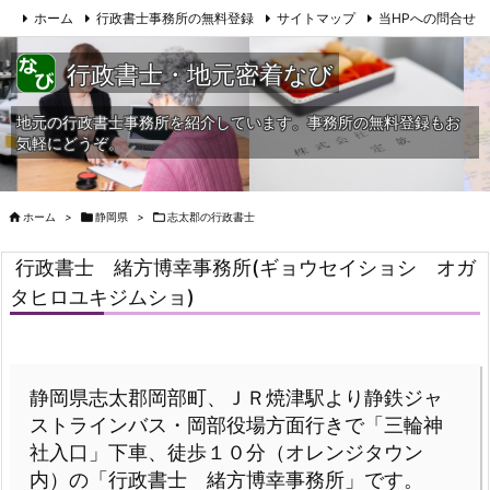
ホーム
行政書士事務所の無料登録
サイトマップ
当HPへの問合せ
行政書士・地元密着なび
地元の行政書士事務所を紹介しています。事務所の無料登録もお
気軽にどうぞ。

ホーム
>

静岡県
>

志太郡の行政書士
行政書士 緒方博幸事務所(ギョウセイショシ オガ
タヒロユキジムショ)
静岡県志太郡岡部町、ＪＲ焼津駅より静鉄ジャ
ストラインバス・岡部役場方面行きで「三輪神
社入口」下車、徒歩１０分（オレンジタウン
内）の「行政書士 緒方博幸事務所」です。