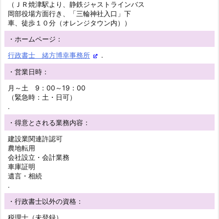
（ＪＲ焼津駅より、静鉄ジャストラインバス
岡部役場方面行き、「三輪神社入口」下
車、徒歩１０分（オレンジタウン内））
・ホームページ：
行政書士 緒方博幸事務所
.
・営業日時：
月～土 9：00～19：00
（緊急時：土・日可）
.
・得意とされる業務内容：
建設業関連許認可
農地転用
会社設立・会計業務
車庫証明
遺言・相続
.
・行政書士以外の資格：
税理士（未登録）