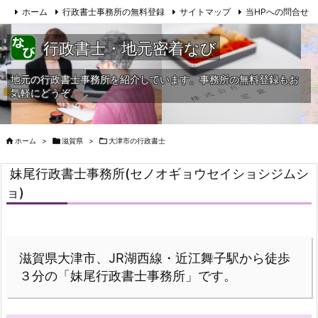
ホーム
行政書士事務所の無料登録
サイトマップ
当HPへの問合せ
行政書士・地元密着なび
地元の行政書士事務所を紹介しています。事務所の無料登録もお
気軽にどうぞ。

ホーム
>

滋賀県
>

大津市の行政書士
妹尾行政書士事務所(セノオギョウセイショシジムシ
ョ)
滋賀県大津市、JR湖西線・近江舞子駅から徒歩
３分の「妹尾行政書士事務所」です。