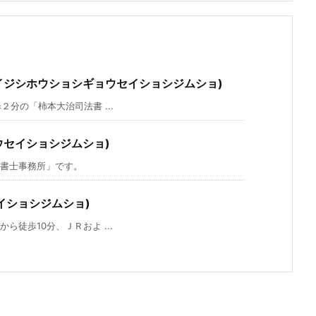
イジシホウショシギョウセイショシジムショ)
分の「柿本大治司法書 ...
ウセイショシジムショ)
書士事務所」です。
イショシジムショ)
徒歩10分、ＪＲおよ ...