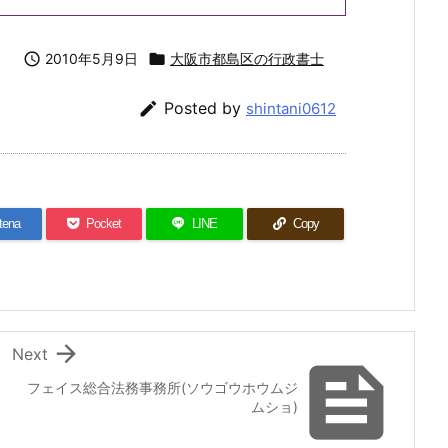

2010年5月9日

大阪市都島区の行政書士

Posted by
shintani0612
tena
Pocket
LINE
Copy

Next

フェイス総合法務事務所(ソウゴウホウムジ
ムショ)