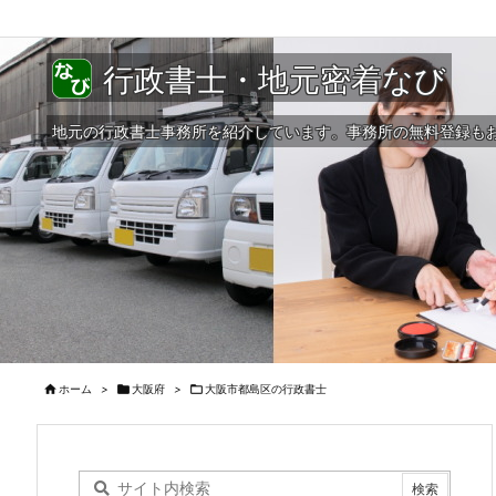
行政書士・地元密着なび
地元の行政書士事務所を紹介しています。事務所の無料登録も

ホーム
>

大阪府
>

大阪市都島区の行政書士