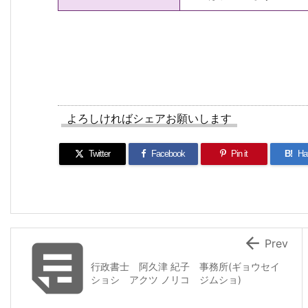
よろしければシェアお願いします
Twitter
Facebook
Pin it
B!
Ha


Prev
行政書士 阿久津 紀子 事務所(ギョウセイ
ショシ アクツ ノリコ ジムショ)