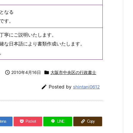
となる
です。
丁寧にご説明いたします。
確な日本語により書類作成いたします。
。

2010年4月16日

大阪市中央区の行政書士

Posted by
shintani0612
tena
Pocket
LINE
Copy