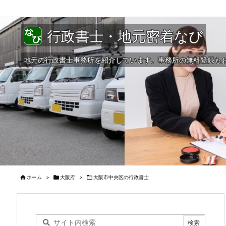
行政書士・地元密着なび
地元の行政書士事務所を紹介しています。事務所の無料登録も

ホーム
>

大阪府
>

大阪市中央区の行政書士