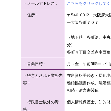
・メールアドレス：
こちらをクリックしてく
・住所：
〒540-0012 大阪
ー大阪谷町７０７
（地下鉄 谷町線、中央
分）
谷町４丁目交差点南西角
・営業日時：
月～金 午前9時半～午
・得意とされる業務内
在留資格手続き・帰化申
容：
離婚協議書作成、離婚相
相続・遺言書関係
・行政書士以外の資
個人情報保護士、知的財
格：