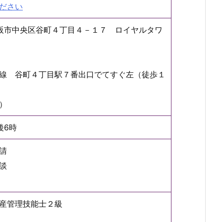
ださい
府大阪市中央区谷町４丁目４－１７ ロイヤルタワ
線 谷町４丁目駅７番出口でてすぐ左（徒歩１
）
後6時
請
談
産管理技能士２級