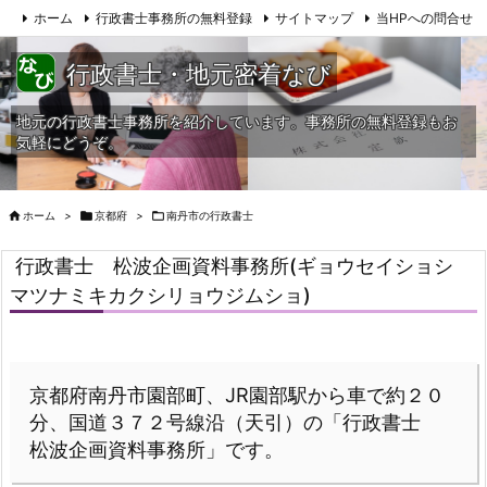
ホーム
行政書士事務所の無料登録
サイトマップ
当HPへの問合せ
行政書士・地元密着なび
地元の行政書士事務所を紹介しています。事務所の無料登録もお
気軽にどうぞ。

ホーム
>

京都府
>

南丹市の行政書士
行政書士 松波企画資料事務所(ギョウセイショシ
マツナミキカクシリョウジムショ)
京都府南丹市園部町、JR園部駅から車で約２０
分、国道３７２号線沿（天引）の「行政書士
松波企画資料事務所」です。