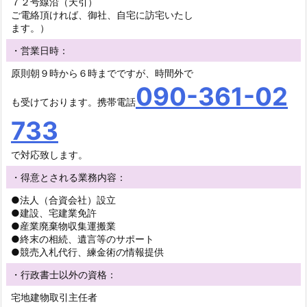
７２号線沿（天引）
ご電絡頂ければ、御社、自宅に訪宅いたし
ます。）
・営業日時：
原則朝９時から６時までですが、時間外で
090-361-02
も受けております。携帯電話
733
で対応致します。
・得意とされる業務内容：
●法人（合資会社）設立
●建設、宅建業免許
●産業廃棄物収集運搬業
●終末の相続、遺言等のサポート
●競売入札代行、練金術の情報提供
・行政書士以外の資格：
宅地建物取引主任者