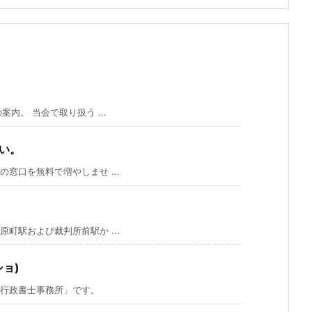
内。 当会で取り扱う ...
い。
窓口を無料で増やしませ ...
町駅および裁判所前駅か ...
ョ)
行政書士事務所」です。