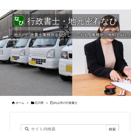
行政書士・地元密着なび
地元の行政書士事務所を紹介しています。事務所の無料登録も

ホーム
>

石川県
>

白山市の行政書士