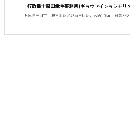
行政書士森田幸生事務所(ギョウセイショシモリ
兵庫県三田市、JR三田駅／JR新三田駅から約1.5km、神姫バス「