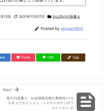
3月12日

2021年11月27日

白山市の行政書士

Posted by
shintani0612
tena
Pocket
LINE
Copy

Next

牧江行政書士・社会保険労務士事務所(マキ
エギョウセイショシ・シャカイホケンロウ
ムシジムショ)