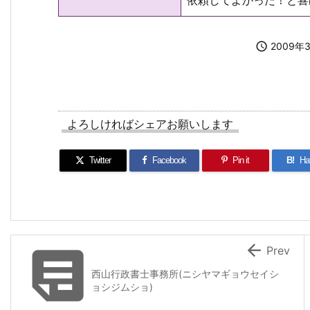

2009年
よろしければシェアお願いします
Twitter
Facebook
Pin it
B!
Ha


Prev
西山行政書士事務所(ニシヤマギョウセイシ
ョシジムショ)