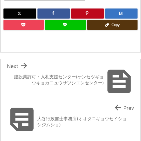
B!
Copy

Next

建設業許可・入札支援センター(ケンセツギョ
ウキョカニュウサツシエンセンター)


Prev
大谷行政書士事務所(オオタニギョウセイショ
シジムショ)