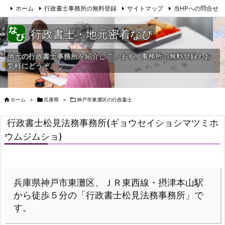
ホーム
行政書士事務所の無料登録
サイトマップ
当HPへの問合せ
行政書士・地元密着なび
地元の行政書士事務所を紹介しています。事務所の無料登録もお
気軽にどうぞ。

ホーム
>

兵庫県
>

神戸市東灘区の行政書士
行政書士松見法務事務所(ギョウセイショシマツミホ
ウムジムショ)
兵庫県神戸市東灘区、ＪＲ東西線・摂津本山駅
から徒歩５分の「行政書士松見法務事務所」で
す。