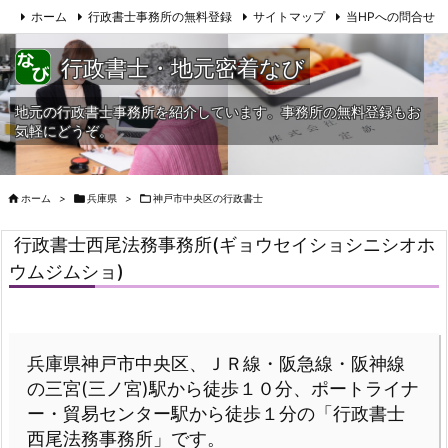
ホーム
行政書士事務所の無料登録
サイトマップ
当HPへの問合せ
行政書士・地元密着なび
地元の行政書士事務所を紹介しています。事務所の無料登録もお
気軽にどうぞ。

ホーム
>

兵庫県
>

神戸市中央区の行政書士
行政書士西尾法務事務所(ギョウセイショシニシオホ
ウムジムショ)
兵庫県神戸市中央区、ＪＲ線・阪急線・阪神線
の三宮(三ノ宮)駅から徒歩１０分、ポートライナ
ー・貿易センター駅から徒歩１分の「行政書士
西尾法務事務所」です。