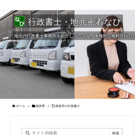
行政書士・地元密着なび
地元の行政書士事務所を紹介しています。事務所の無料登録も

ホーム
>

福井県
>

敦賀市の行政書士