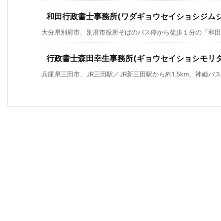
和田行政書士事務所(ワダギョウセイショシジムシ
大分県別府市、別府市役所そばのバス停から徒歩１分の「和田
行政書士森田幸生事務所(ギョウセイショシモリ
兵庫県三田市、JR三田駅／JR新三田駅から約1.5km、神姫バス「