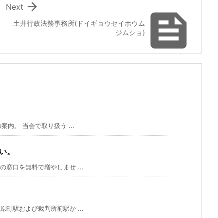

Next

土井行政法務事務所(ドイギョウセイホウム
ジムショ)
内。 当会で取り扱う ...
い。
窓口を無料で増やしませ ...
町駅および裁判所前駅か ...