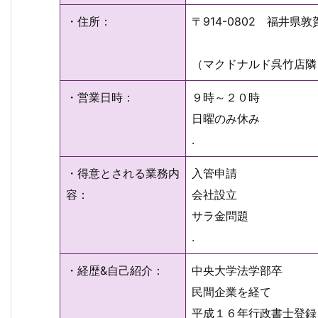
・住所：
〒914-0802 福井
（マクドナルド呉竹店隣
・営業日時：
９時～２０時
日曜のみ休み
.
・得意とされる業務内
入管申請
容：
会社設立
サラ金問題
.
・経歴&自己紹介：
中央大学法学部卒
民間企業を経て
平成１６年行政書士登録